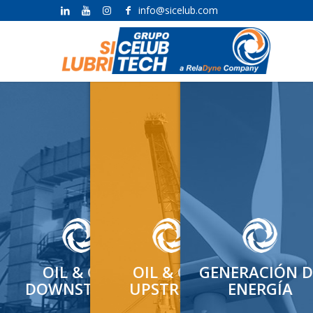
info@sicelub.com
OIL & GAS
OIL & GAS
GENERACIÓN D
DOWNSTREAM
UPSTREAM
ENERGÍA