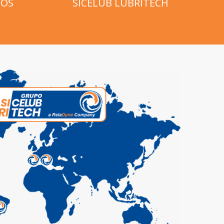
DOS
SICELUB LUBRITECH
4
5