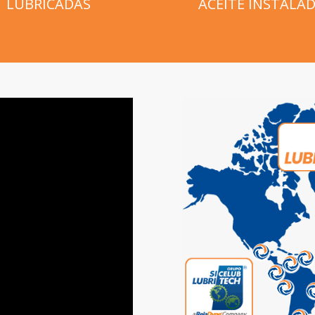
LUBRICADAS
ACEITE INSTALA
3
9
7
8
6
2