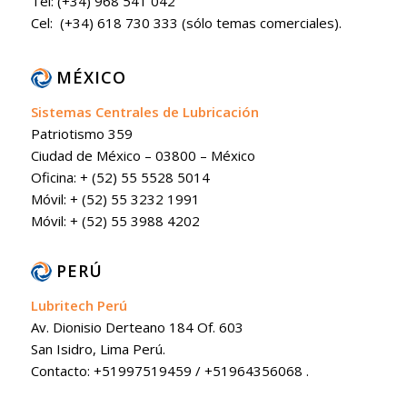
Tel: (+34) 968 541 042
Cel: (+34) 618 730 333 (sólo temas comerciales).
MÉXICO
Sistemas Centrales de Lubricación
Patriotismo 359
Ciudad de México – 03800 – México
Oficina: + (52) 55 5528 5014
Móvil: + (52) 55 3232 1991
Móvil: + (52) 55 3988 4202
PERÚ
Lubritech Perú
Av. Dionisio Derteano 184 Of. 603
San Isidro, Lima Perú.
Contacto: +51997519459 / +51964356068 .