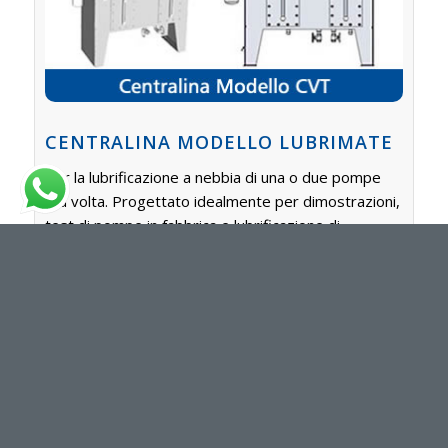
CENTRALINA MODELLO LUBRIMATE
Per la lubrificazione a nebbia di una o due pompe
alla volta. Progettato idealmente per dimostrazioni,
test di pompe in fabbrica e lubrificazione di
apparecchiature isolate.
SISTEMA DI RECUPERO NEBBIA CON
DEMISTING
Finora i sistemi da noi installati comprendevano
diversi recuperatori di nebbia, inseriti in maniera
settoriale nell’impianto, per recuperare ognuno la
nebbia residua da 6-10 pompe. Ciò ha comportato