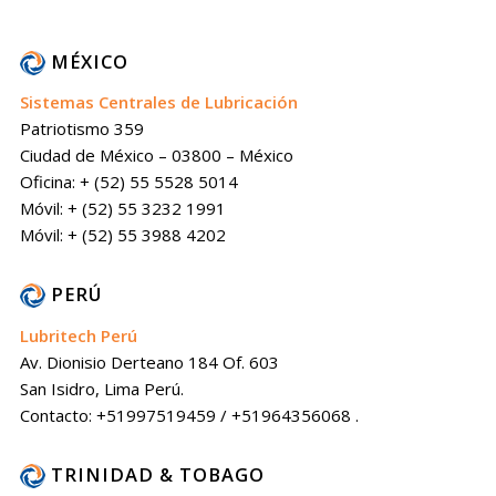
MÉXICO
Sistemas Centrales de Lubricación
Patriotismo 359
Ciudad de México – 03800 – México
Oficina: + (52) 55 5528 5014
Móvil: + (52) 55 3232 1991
Móvil: + (52) 55 3988 4202
PERÚ
Lubritech Perú
Av. Dionisio Derteano 184 Of. 603
San Isidro, Lima Perú.
Contacto: +51997519459 / +51964356068 .
TRINIDAD & TOBAGO