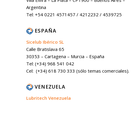
Villa Elvira – La Plata – CP1900 – Buenos Aires –
Argentina
Tel: +54 0221 4571457 / 4212232 / 4539725
ESPAÑA
Sicelub Ibérico SL
Calle Bratislava 65
30353 – Cartagena – Murcia – España
Tel: (+34) 968 541 042
Cel: (+34) 618 730 333 (sólo temas comerciales).
VENEZUELA
Lubritech Venezuela