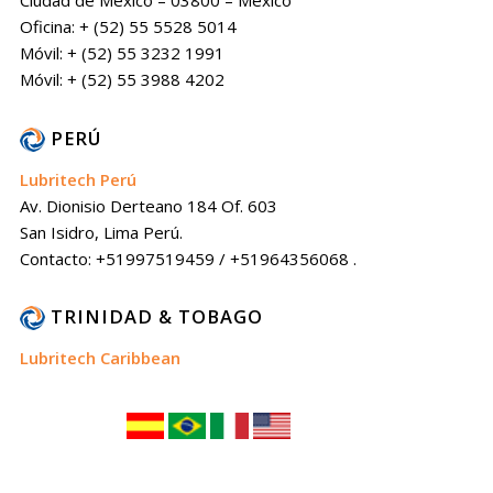
Ciudad de México – 03800 – México
Oficina: + (52) 55 5528 5014
Móvil: + (52) 55 3232 1991
Móvil: + (52) 55 3988 4202
PERÚ
Lubritech Perú
Av. Dionisio Derteano 184 Of. 603
San Isidro, Lima Perú.
Contacto: +51997519459 / +51964356068 .
TRINIDAD & TOBAGO
Lubritech Caribbean