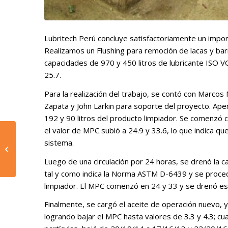
Lubritech Perú concluye satisfactoriamente un impor
Realizamos un Flushing para remoción de lacas y bar
capacidades de 970 y 450 litros de lubricante ISO 
25.7.
Para la realización del trabajo, se contó con Marco
Zapata y John Larkin para soporte del proyecto. Ap
192 y 90 litros del producto limpiador. Se comenzó c
el valor de MPC subió a 24.9 y 33.6, lo que indica q
sistema.
Reunión Brasil
Luego de una circulación por 24 horas, se drenó la ca
tal y como indica la Norma ASTM D-6439 y se procedi
limpiador. El MPC comenzó en 24 y 33 y se drenó es
Finalmente, se cargó el aceite de operación nuevo, y
logrando bajar el MPC hasta valores de 3.3 y 4.3; cua