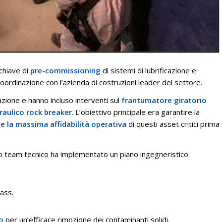
chiave di
pre-commissioning
di sistemi di lubrificazione e
 coordinazione con l’azienda di costruzioni leader del settore
.
lazione e hanno incluso interventi sul
frantumatore giratorio
draulico rock breaker
.
L’obiettivo principale era garantire la
a e la massima affidabilità operativa
di questi asset critici prima
stro team tecnico ha implementato un piano ingegneristico
pass
.
o
per un’efficace rimozione dei contaminanti solidi
.