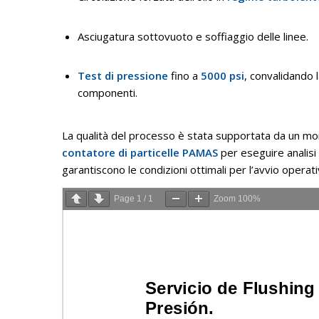
Asciugatura sottovuoto e soffiaggio delle linee
.
Test di pressione
fino a
5000 psi
, convalidando l
componenti
.
La qualità del processo è stata supportata da un mon
contatore di particelle PAMAS
per eseguire analis
garantiscono le condizioni ottimali per l’avvio operat
Page
1
/
1
Zoom
100%