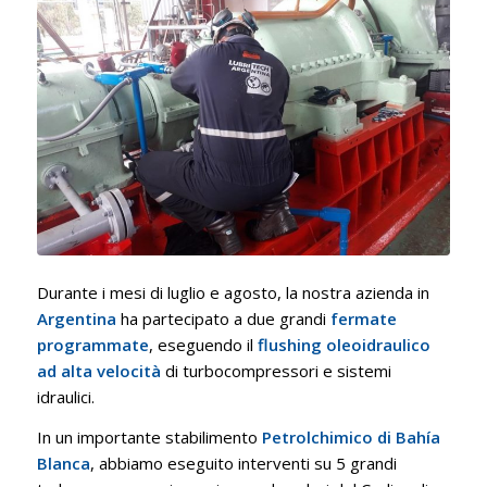
Durante i mesi di luglio e agosto, la nostra azienda in
Argentina
ha partecipato a due grandi
fermate
programmate
, eseguendo il
flushing oleoidraulico
ad alta velocità
di turbocompressori e sistemi
idraulici.
In un importante stabilimento
Petrolchimico di Bahía
Blanca
, abbiamo eseguito interventi su 5 grandi