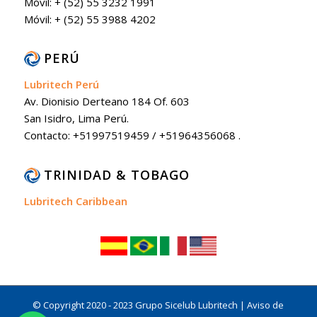
Móvil: + (52) 55 3232 1991
Móvil: + (52) 55 3988 4202
PERÚ
Lubritech Perú
Av. Dionisio Derteano 184 Of. 603
San Isidro, Lima Perú.
Contacto: +51997519459 / +51964356068 .
TRINIDAD & TOBAGO
Lubritech Caribbean
© Copyright 2020 - 2023 Grupo Sicelub Lubritech |
Aviso de