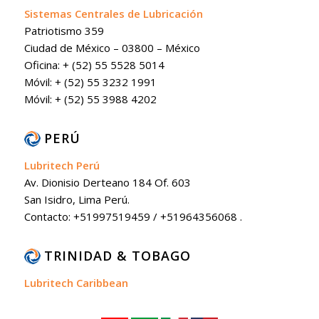
Sistemas Centrales de Lubricación
Patriotismo 359
Ciudad de México – 03800 – México
Oficina: + (52) 55 5528 5014
Móvil: + (52) 55 3232 1991
Móvil: + (52) 55 3988 4202
PERÚ
Lubritech Perú
Av. Dionisio Derteano 184 Of. 603
San Isidro, Lima Perú.
Contacto: +51997519459 / +51964356068 .
TRINIDAD & TOBAGO
Lubritech Caribbean