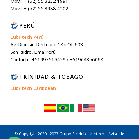
Móvil: + (52) 55 3232 1991
Móvil: + (52) 55 3988 4202
PERÚ
Lubritech Perú
Av. Dionisio Derteano 184 Of. 603
San Isidro, Lima Perú.
Contacto: +51997519459 / +51964356068 .
TRINIDAD & TOBAGO
Lubritech Caribbean
© Copyright 2020 - 2023 Grupo Sicelub Lubritech |
Aviso de