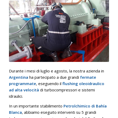
Durante i mesi di luglio e agosto, la nostra azienda in
Argentina
ha partecipato a due grandi
fermate
programmate
, eseguendo il
flushing oleoidraulico
ad alta velocità
di turbocompressori e sistemi
idraulici.
In un importante stabilimento
Petrolchimico di Bahía
Blanca
, abbiamo eseguito interventi su 5 grandi