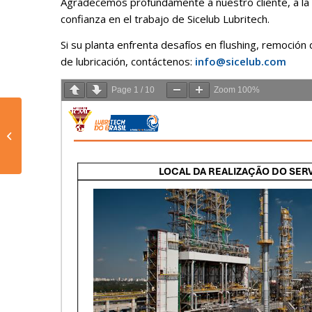
Agradecemos profundamente a nuestro cliente, a la R
confianza en el trabajo de Sicelub Lubritech.
Si su planta enfrenta desafíos en flushing, remoción
de lubricación, contáctenos:
info@sicelub.com
Page
1
/
10
Zoom
100%
Eliminación de
Barnices en
Turbocompresor