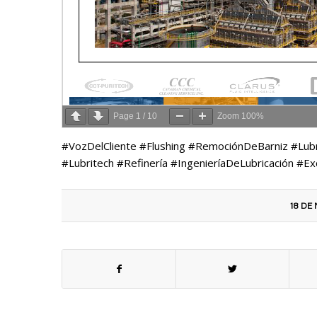
Page
1
/
10
Zoom
100%
#VozDelCliente #Flushing #RemociónDeBarniz #Lubri
#Lubritech #Refinería #IngenieríaDeLubricación #Ex
18 DE