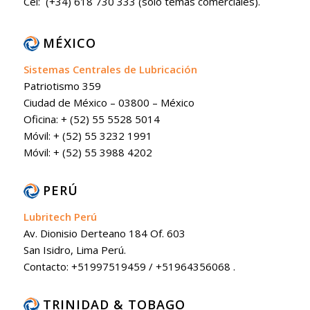
Cel: (+34) 618 730 333 (sólo temas comerciales).
MÉXICO
Sistemas Centrales de Lubricación
Patriotismo 359
Ciudad de México – 03800 – México
Oficina: + (52) 55 5528 5014
Móvil: + (52) 55 3232 1991
Móvil: + (52) 55 3988 4202
PERÚ
Lubritech Perú
Av. Dionisio Derteano 184 Of. 603
San Isidro, Lima Perú.
Contacto: +51997519459 / +51964356068 .
TRINIDAD & TOBAGO