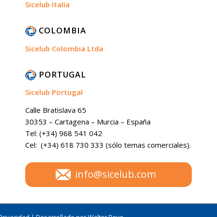
Sicelub Italia
COLOMBIA
Sicelub Colombia Ltda
PORTUGAL
Sicelub Portugal
Calle Bratislava 65
30353 – Cartagena – Murcia – España
Tel: (+34) 968 541 042
Cel: (+34) 618 730 333 (sólo temas comerciales).
info@sicelub.com
Privacidad
|
Desarrollado por Walter Bove