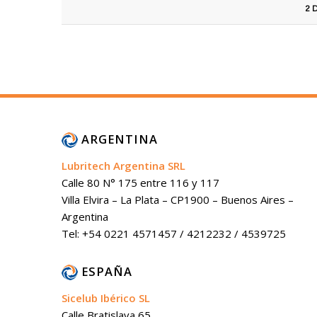
2 
ARGENTINA
Lubritech Argentina SRL
Calle 80 N° 175 entre 116 y 117
Villa Elvira – La Plata – CP1900 – Buenos Aires –
Argentina
Tel: +54 0221 4571457 / 4212232 / 4539725
ESPAÑA
Sicelub Ibérico SL
Calle Bratislava 65