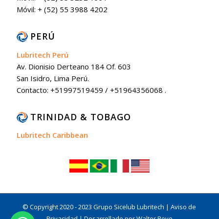
Móvil: + (52) 55 3988 4202
PERÚ
Lubritech Perú
Av. Dionisio Derteano 184 Of. 603
San Isidro, Lima Perú.
Contacto: +51997519459 / +51964356068 .
TRINIDAD & TOBAGO
Lubritech Caribbean
© Copyright 2020 - 2023 Grupo Sicelub Lubritech |
Aviso de
Privacidad
|
Desarrollado por Walter Bove