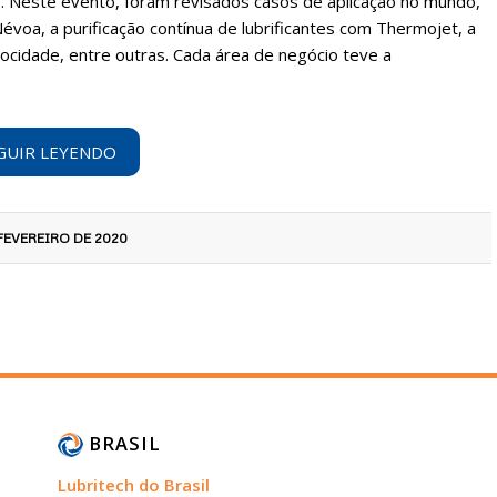
e. Neste evento, foram revisados ​​casos de aplicação no mundo,
évoa, a purificação contínua de lubrificantes com Thermojet, a
locidade, entre outras. Cada área de negócio teve a
GUIR LEYENDO
 FEVEREIRO DE 2020
BRASIL
Lubritech do Brasil