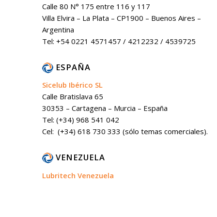
Calle 80 N° 175 entre 116 y 117
Villa Elvira – La Plata – CP1900 – Buenos Aires –
Argentina
Tel: +54 0221 4571457 / 4212232 / 4539725
ESPAÑA
Sicelub Ibérico SL
Calle Bratislava 65
30353 – Cartagena – Murcia – España
Tel: (+34) 968 541 042
Cel: (+34) 618 730 333 (sólo temas comerciales).
VENEZUELA
Lubritech Venezuela