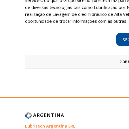
Services, do qual o Grupo Sicelub Lubritech faz part
de diversas tecnologias tais como Lubrificação por N
realização de Lavagem de óleo-hidráulico de Alta Ve
oportunidade de trocar informações com as outras.
SE
2 DE
ARGENTINA
Lubritech Argentina SRL