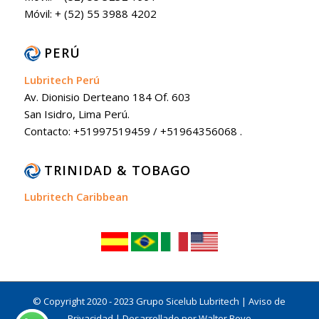
Móvil: + (52) 55 3988 4202
PERÚ
Lubritech Perú
Av. Dionisio Derteano 184 Of. 603
San Isidro, Lima Perú.
Contacto: +51997519459 / +51964356068 .
TRINIDAD & TOBAGO
Lubritech Caribbean
© Copyright 2020 - 2023 Grupo Sicelub Lubritech |
Aviso de
Privacidad
|
Desarrollado por Walter Bove