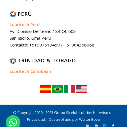
PERÚ
Lubritech Perú
Av. Dionisio Derteano 184 Of. 603
San Isidro, Lima Perú.
Contacto: +51997519459 / +51964356068 .
TRINIDAD & TOBAGO
Lubritech Caribbean
© Copyright 2020 - 2023 Grupo Sicelub Lubritech |
Aviso de
Privacidad
|
Desarrollado por Walter Bove