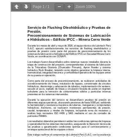
Page
1
/
1
Zoom
100%