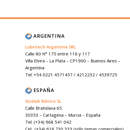
ARGENTINA
Lubritech Argentina SRL
Calle 80 N° 175 entre 116 y 117
Villa Elvira – La Plata – CP1900 – Buenos Aires –
Argentina
Tel: +54 0221 4571457 / 4212232 / 4539725
ESPAÑA
Sicelub Ibérico SL
Calle Bratislava 65
30353 – Cartagena – Murcia – España
Tel: (+34) 968 541 042
Cel: (+34) 618 730 333 (sólo temas comerciales).