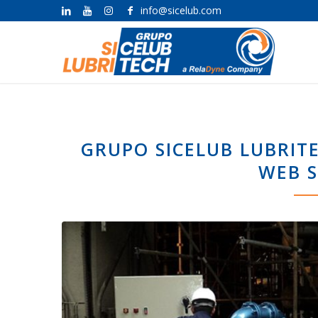
info@sicelub.com
GRUPO SICELUB LUBRIT
WEB S