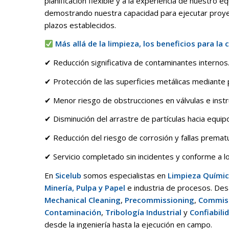
planificación flexible y a la experiencia de nuestro e
demostrando nuestra capacidad para ejecutar proyect
plazos establecidos.
Más allá de la limpieza, los beneficios para la 
✔ Reducción significativa de contaminantes internos
✔ Protección de las superficies metálicas mediante p
✔ Menor riesgo de obstrucciones en válvulas e inst
✔ Disminución del arrastre de partículas hacia equipo
✔ Reducción del riesgo de corrosión y fallas premat
✔ Servicio completado sin incidentes y conforme a los
En
Sicelub
somos especialistas en
Limpieza Química
Minería, Pulpa y Papel
e industria de procesos. De
Mechanical Cleaning
,
Precommissioning
,
Commis
Contaminación
,
Tribología Industrial
y
Confiabili
desde la ingeniería hasta la ejecución en campo.