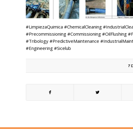
#LimpiezaQuimica #ChemicalCleaning #IndustrialCle
#Precommissioning #Commissioning #OilFlushing #Fl
#Tribology #PredictiveMaintenance #IndustrialMai
#Engineering #Sicelub
7 