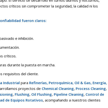
quipo. El servicio se desarrolló en turnos diurnos y nocturnos,
os críticos sin comprometer la seguridad, la calidad ni los
confiabilidad fueron claros:
.
asivado e inhibición.
rumentación.
s críticos.
uras durante la puesta en marcha.
 requisitos del cliente.
 Industrial
para
Refinerías, Petroquímica, Oil & Gas, Energía,
sarrollamos proyectos de
Chemical Cleaning
,
Process Cleaning
,
sioning
,
Flushing
,
Oil Flushing
,
Pipeline Cleaning
,
Control de
dad de Equipos Rotativos
, acompañando a nuestros clientes