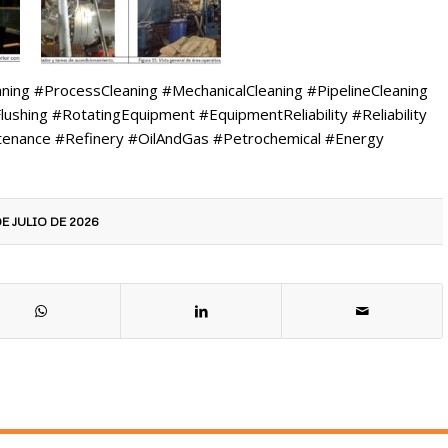
aning #ProcessCleaning #MechanicalCleaning #PipelineCleaning
ushing #RotatingEquipment #EquipmentReliability #Reliability
ntenance #Refinery #OilAndGas #Petrochemical #Energy
DE JULIO DE 2026