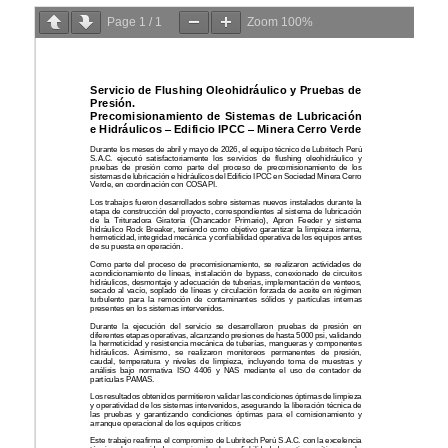
Page
1
/
1
Zoom
100%