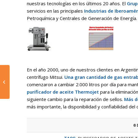
nuestras tecnologías en los últimos 20 años. El
Grup
servicios en las principales
Industrias de Iberoamér
Petroquímica y Centrales de Generación de Energía.
En el año 2000, uno de nuestros clientes en Argenti
Caso de Estudio 2:
centrífugo Mitsui.
Una gran cantidad de gas entrab
“Flushing
comenzaron a cambiar 2.000 litros por día para mant
Oleohidráulico de Alta
purificador de aceite Thermojet
para la eliminació
Velocidad en Turbina...
siguiente cambio para la reparación de sellos.
Más d
más importante, la disponibilidad y confiabilidad de
6 