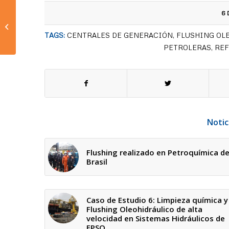
Caso de Estudio 1:
6 
“Lubricación por Niebla
de aceite en el motor
TAGS:
CENTRALES DE GENERACIÓN
,
FLUSHING OL
eléct...
PETROLERAS
,
REF
Notic
Flushing realizado en Petroquímica d
Brasil
Caso de Estudio 6: Limpieza química y
Flushing Oleohidráulico de alta
velocidad en Sistemas Hidráulicos de
FPSO.